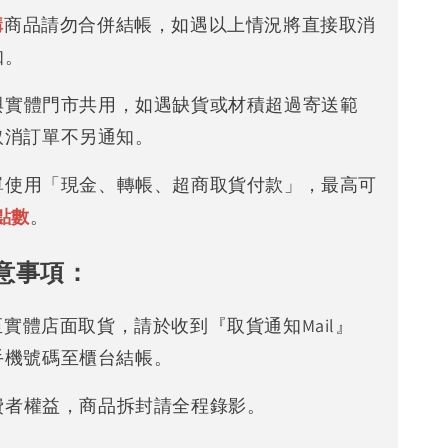
購
商品請勿合併結帳，如遇以上情況將直接取消
知。
存與實體門市共用，如遇缺貨或材積超過寄送範
取消訂單不另通知。
下單使用「現金、轉帳、超商取貨付款」，最高可
點數
。
意事項：
可至實體店面取貨，請於收到『取貨通知Mail』
手機號碼至櫃台結帳。
消費者權益，商品拆封請全程錄影。