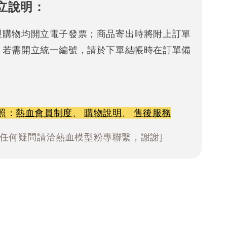
立說明：
型購物均開立電子發票；商品寄出時將附上訂單
。若需開立統一編號，請於下單結帳時在訂單備
照：
熱血會員制度
、
購物說明
、
售後服務
有任何疑問請洽熱血模型粉專聯繫，謝謝]