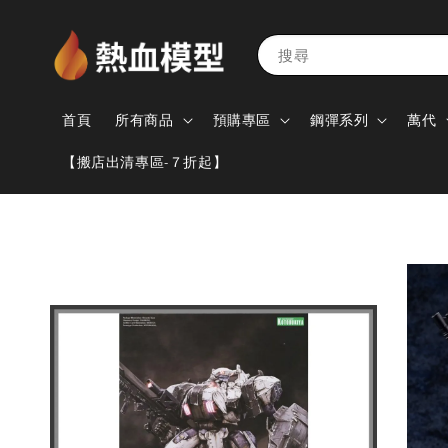
搜尋
首頁
所有商品
預購專區
鋼彈系列
萬代
【搬店出清專區-７折起】