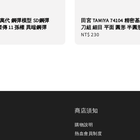
I 萬代 鋼彈模型 SD鋼彈
田宮 TAMIYA 74104 精
傳 11 孫權 異端鋼彈
刀組 細目 平面 圓形 半圓形
Regular
NT$ 230
price
商店須知
購物說明
熱血會員制度