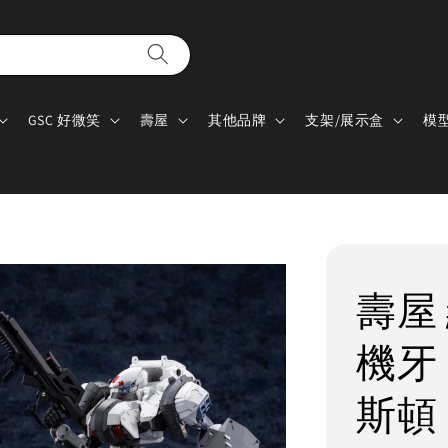
GSC 好微笑
壽屋
其他品牌
支架/展示盒
模
壽屋 
機牙 
斯頓 