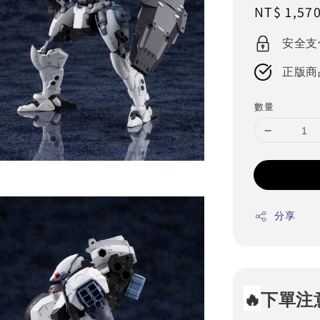
Regular
NT$ 1,57
price
安全支
正版商
數量
分享
🔥
下單注