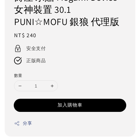
女神裝置 30.1
PUNI☆MOFU 銀狼 代理版
Regular
NT$ 240
price
安全支付
正版商品
數量
加入購物車
分享