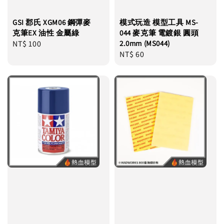
GSI 郡氏 XGM06 鋼彈麥
模式玩造 模型工具 MS-
克筆EX 油性 金屬綠
044 麥克筆 電鍍銀 圓頭
Regular
NT$ 100
2.0mm (MS044)
Regular
NT$ 60
price
price