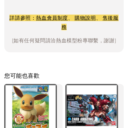
詳請參照：
熱血會員制度
、
購物說明
、
售後服
務
[如有任何疑問請洽熱血模型粉專聯繫，謝謝]
您可能也喜歡