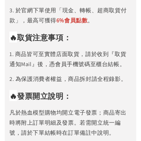
3. 於官網下單使用「現金、轉帳、超商取貨付
款」，最高可獲得
6%
會員點數
。
🔥
取貨注意事項：
1. 商品皆可至實體店面取貨，請於收到『取貨
通知Mail』後，憑會員手機號碼至櫃台結帳。
2. 為保護消費者權益，商品拆封請全程錄影。
🔥
發票開立說明：
凡於熱血模型購物均開立電子發票；商品寄出
時將附上訂單明細及發票。若需開立統一編
號，請於下單結帳時在訂單備註中說明。