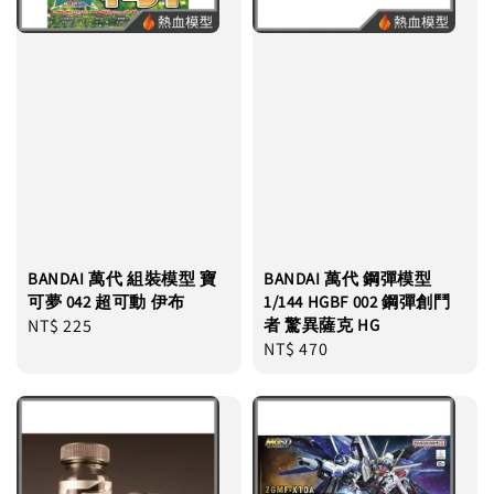
BANDAI 萬代 組裝模型 寶
BANDAI 萬代 鋼彈模型
可夢 042 超可動 伊布
1/144 HGBF 002 鋼彈創鬥
Regular
NT$ 225
者 驚異薩克 HG
Regular
NT$ 470
price
price