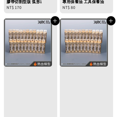
膠帶切割型版 弧形1
專用保養油 工具保養油
Regular
NT$ 170
Regular
NT$ 80
price
price