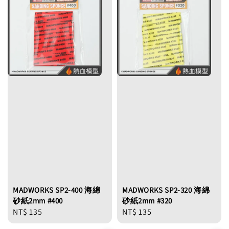
MADWORKS SP2-400 海綿
MADWORKS SP2-320 海綿
砂紙2mm #400
砂紙2mm #320
Regular
NT$ 135
Regular
NT$ 135
price
price