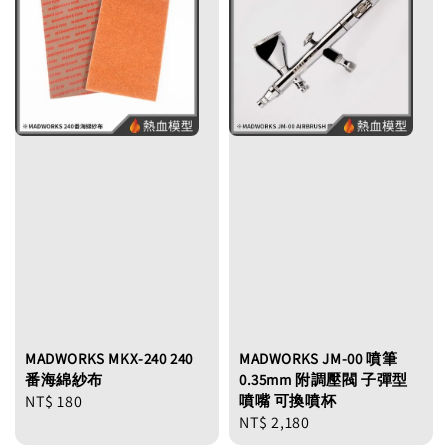
MADWORKS MKX-240 240
MADWORKS JM-00 噴筆
番海綿紗布
0.35mm 附調壓閥 子彈型
Regular
NT$ 180
噴嘴 可換噴杯
Regular
NT$ 2,180
price
price