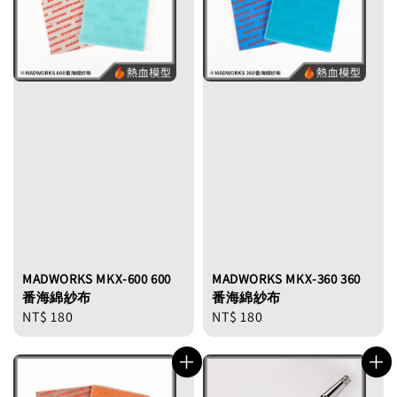
MADWORKS MKX-600 600
MADWORKS MKX-360 360
番海綿紗布
番海綿紗布
Regular
NT$ 180
Regular
NT$ 180
price
price