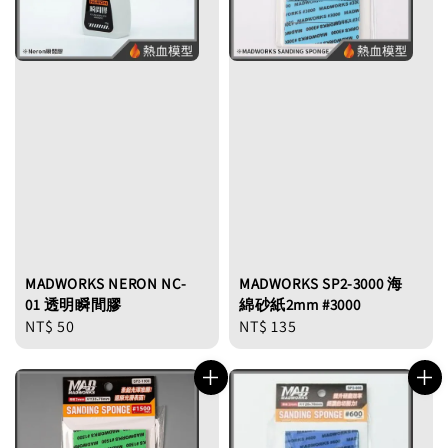
MADWORKS NERON NC-
MADWORKS SP2-3000 海
01 透明瞬間膠
綿砂紙2mm #3000
Regular
NT$ 50
Regular
NT$ 135
price
price