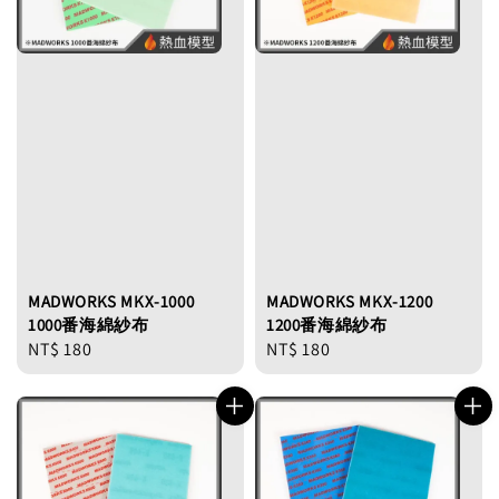
MADWORKS MKX-1000
MADWORKS MKX-1200
1000番海綿紗布
1200番海綿紗布
Regular
NT$ 180
Regular
NT$ 180
price
price