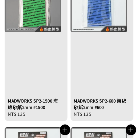
MADWORKS SP2-1500 海
MADWORKS SP2-600 海綿
綿砂紙2mm #1500
砂紙2mm #600
Regular
NT$ 135
Regular
NT$ 135
price
price