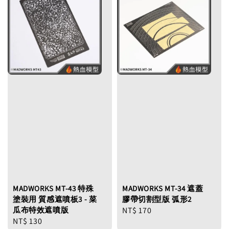
MADWORKS MT-43 特殊
MADWORKS MT-34 遮蓋
塗裝用 質感遮噴板3 - 菜
膠帶切割型版 弧形2
瓜布特效遮噴版
Regular
NT$ 170
Regular
NT$ 130
price