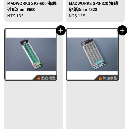
MADWORKS SP3-600 海綿
MADWORKS SP3-320 海綿
砂紙3mm #600
砂紙3mm #320
Regular
NT$ 135
Regular
NT$ 135
price
price